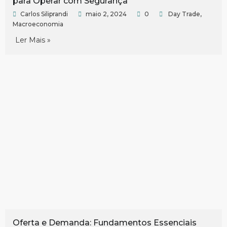
para Operar com Segurança
Carlos Siliprandi
maio 2, 2024
0
Day Trade
,
Macroeconomia
Ler Mais »
Oferta e Demanda: Fundamentos Essenciais