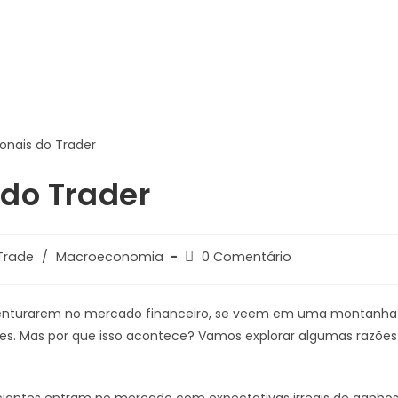
 do Trader
Trade
/
Macroeconomia
0 Comentário
aventurarem no mercado financeiro, se veem em uma montanha
es. Mas por que isso acontece? Vamos explorar algumas razões
iciantes entram no mercado com expectativas irreais de ganho