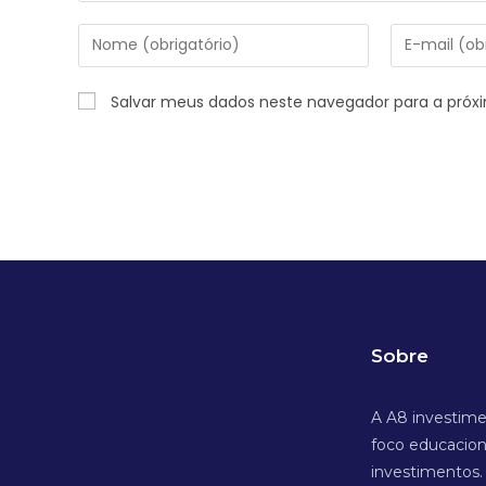
Salvar meus dados neste navegador para a próx
Sobre
A A8 investim
foco educacion
investimentos.