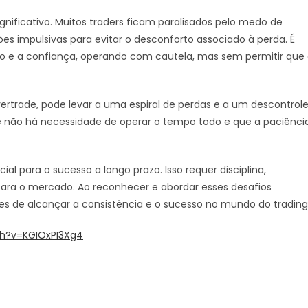
icativo. Muitos traders ficam paralisados pelo medo de
s impulsivas para evitar o desconforto associado à perda. É
do e a confiança, operando com cautela, mas sem permitir que
rtrade, pode levar a uma espiral de perdas e a um descontrol
e não há necessidade de operar o tempo todo e que a paciênci
l para o sucesso a longo prazo. Isso requer disciplina,
ara o mercado. Ao reconhecer e abordar esses desafios
 de alcançar a consistência e o sucesso no mundo do trading
h?v=KGIOxPI3Xg4