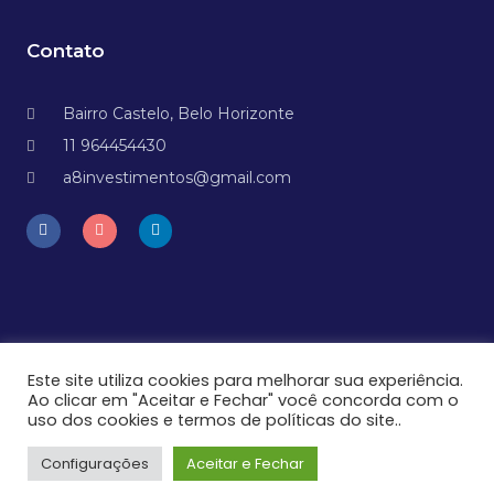
Contato
Bairro Castelo, Belo Horizonte
11 964454430
a8investimentos@gmail.com
Este site utiliza cookies para melhorar sua experiência.
Ao clicar em "Aceitar e Fechar" você concorda com o
Aviso: Todas as estratégias e investimentos envolvem risco de
uso dos cookies e termos de políticas do site..
perda. Nenhuma informação contida neste produto deve ser
interpretada como uma garantia de resultados.
Configurações
Aceitar e Fechar