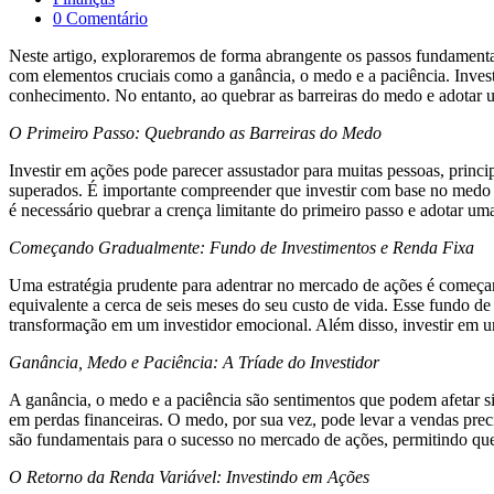
0 Comentário
Neste artigo, exploraremos de forma abrangente os passos fundamentai
com elementos cruciais como a ganância, o medo e a paciência. Investi
conhecimento. No entanto, ao quebrar as barreiras do medo e adotar 
O Primeiro Passo: Quebrando as Barreiras do Medo
Investir em ações pode parecer assustador para muitas pessoas, princ
superados. É importante compreender que investir com base no medo l
é necessário quebrar a crença limitante do primeiro passo e adotar um
Começando Gradualmente: Fundo de Investimentos e Renda Fixa
Uma estratégia prudente para adentrar no mercado de ações é começar
equivalente a cerca de seis meses do seu custo de vida. Esse fundo d
transformação em um investidor emocional. Além disso, investir em u
Ganância, Medo e Paciência: A Tríade do Investidor
A ganância, o medo e a paciência são sentimentos que podem afetar s
em perdas financeiras. O medo, por sua vez, pode levar a vendas preci
são fundamentais para o sucesso no mercado de ações, permitindo qu
O Retorno da Renda Variável: Investindo em Ações