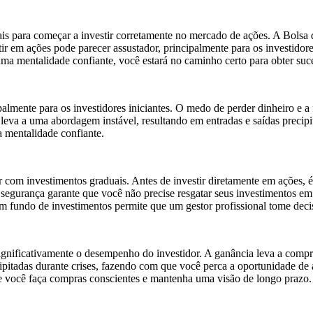
s para começar a investir corretamente no mercado de ações. A Bolsa d
r em ações pode parecer assustador, principalmente para os investidores
uma mentalidade confiante, você estará no caminho certo para obter su
ipalmente para os investidores iniciantes. O medo de perder dinheiro e 
eva a uma abordagem instável, resultando em entradas e saídas precipi
a mentalidade confiante.
 com investimentos graduais. Antes de investir diretamente em ações, 
e segurança garante que você não precise resgatar seus investimentos 
m fundo de investimentos permite que um gestor profissional tome deci
ignificativamente o desempenho do investidor. A ganância leva a comp
pitadas durante crises, fazendo com que você perca a oportunidade de ad
e você faça compras conscientes e mantenha uma visão de longo prazo.