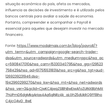
situação econômica do país, afeta os mercados,
influencia as decisões de investimento e é utilizado pelos
bancos centrais para avaliar a saúde da economia.
Portanto, compreender e acompanhar o Payroll é
essencial para aqueles que desejam investir no mercado
financeiro.
Fonte:
https://www.modalmais.com.br/blog/payroll/?
utm_term=&utm_campaign=google-search-trader-
dsa&utm_source=adwords&utm_medium=ppc&hsa_ac
c=5908417010&hsa_cam=15330340795&hsa_grp=129523
758429&hsa_ad=617515531831&hsa_src=g&hsa_tgt=aud-
1269239231946:dsa-
1942960299270&hsa_kw=&hsa_mt=&hsa_net=adwords
&hsa_ver=3&gclid=CjwKCAjwqZSlBhBwEiwAfoZUINXBbhMX
7hUPmD6dgMkqArIas4Aq6qlNRz4k_aLGh25dUkRQ9ff8Iho
C4jcQAvD_BwE