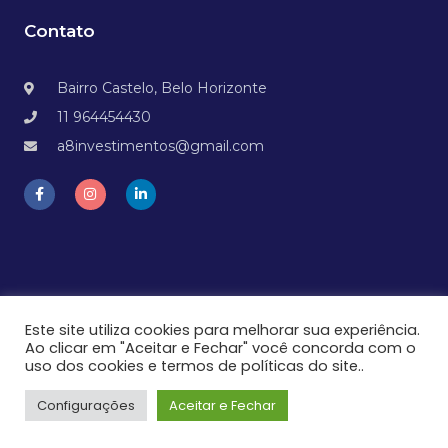
Contato
Bairro Castelo, Belo Horizonte
11 964454430
a8investimentos@gmail.com
Este site utiliza cookies para melhorar sua experiência.
Ao clicar em "Aceitar e Fechar" você concorda com o
Aviso: Todas as estratégias e investimentos envolvem risco de
uso dos cookies e termos de políticas do site..
perda. Nenhuma informação contida neste produto deve ser
interpretada como uma garantia de resultados.
Configurações
Aceitar e Fechar